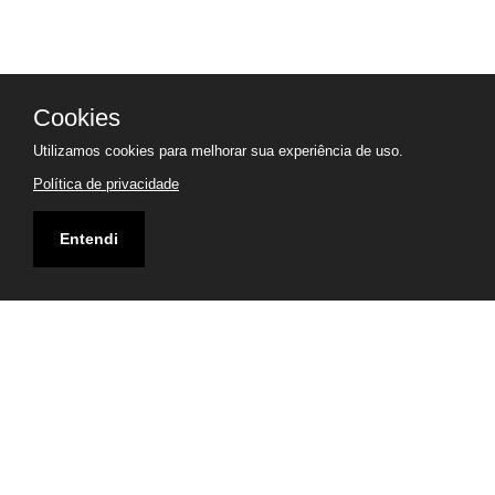
Cookies
Utilizamos cookies para melhorar sua experiência de uso.
Política de privacidade
Entendi
Endereço
Rua Visconde de Taunay, 33 - Jardim Rey - Diadema -
SP