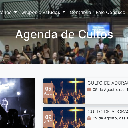
térios
Grupos e Estudos
Contribua
Fale Conosco
Agenda de Cultos
CULTO DE ADORA
09
09 de Agosto, das 1
AGO
CULTO DE ADORA
09
09 de Agosto, das 
AGO