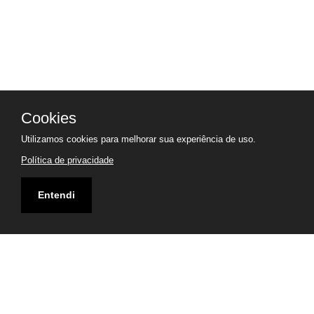
Cookies
Endereço
Utilizamos cookies para melhorar sua experiência de uso.
Política de privacidade
Rua Visconde de Taunay, 33 - Jardim Rey - Diadema -
SP
Entendi
Visualizar Mapa
Entre em Contato